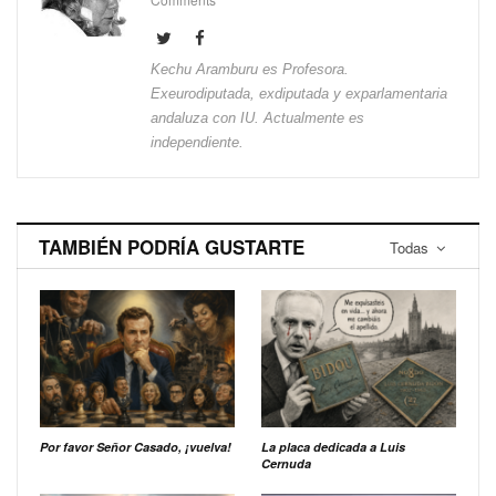
Kechu Aramburu es Profesora.
Exeurodiputada, exdiputada y exparlamentaria
andaluza con IU. Actualmente es
independiente.
TAMBIÉN PODRÍA GUSTARTE
Todas
Por favor Señor Casado, ¡vuelva!
La placa dedicada a Luis
Cernuda