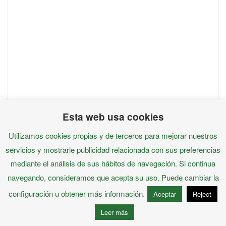
Palantir Technologies
Esta web usa cookies
Alberto Revuelta Lucerga
Utilizamos cookies propias y de terceros para mejorar nuestros
Oleadas autoritarias y totalitarias, y las claramente
criminales, que ha querido y diseñado planes, para
servicios y mostrarle publicidad relacionada con sus preferencias
conseguir rebaños humanos.
mediante el análisis de sus hábitos de navegación. Si continua
navegando, consideramos que acepta su uso. Puede cambiar la
configuración u obtener más información.
Aceptar
Reject
Leer más
MARUJA MALLO