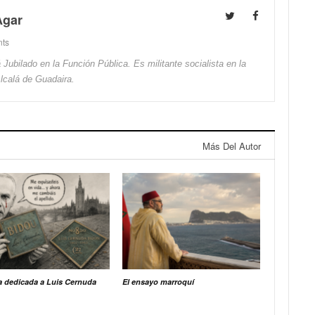
Agar
ts
Jubilado en la Función Pública. Es militante socialista en la
lcalá de Guadaira.
Más Del Autor
a dedicada a Luis Cernuda
El ensayo marroquí