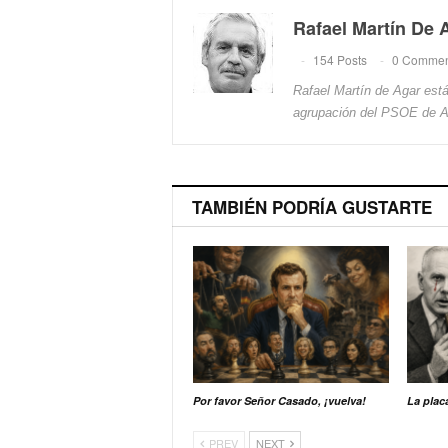
Rafael Martín De 
154 Posts
0 Commen
Rafael Martín de Agar está 
agrupación del PSOE de A
TAMBIÉN PODRÍA GUSTARTE
Por favor Señor Casado, ¡vuelva!
La plac
PREV
NEXT