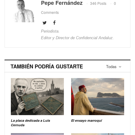
Pepe Fernández
346 Posts
0
Comments
Periodista.
Editor y Director de Confidencial Andaluz.
TAMBIÉN PODRÍA GUSTARTE
Todas
La placa dedicada a Luis
El ensayo marroquí
Cernuda