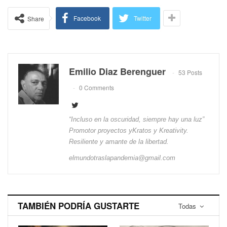
Facebook
Twitter
Share
Emilio Diaz Berenguer
53 Posts
0 Comments
“Incluso en la oscuridad, siempre hay una luz”
Promotor proyectos yKratos y Kreativity.
Resiliente y amante de la libertad.
elmundotraslapandemia@gmail.com
TAMBIÉN PODRÍA GUSTARTE
Todas