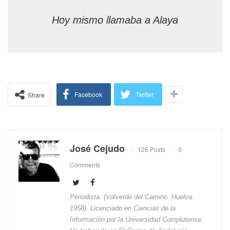
Hoy mismo llamaba a Alaya
Facebook
Twitter
Share
José Cejudo
126 Posts
0
Comments
Periodista. (Valverde del Camino. Huelva.
1958). Licenciado en Ciencias de la
Información por la Universidad Complutense.