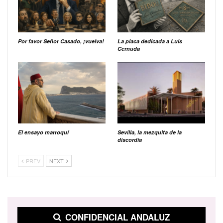
Por favor Señor Casado, ¡vuelva!
La placa dedicada a Luis
Cernuda
El ensayo marroquí
Sevilla, la mezquita de la
discordia
PREV
NEXT
CONFIDENCIAL ANDALUZ