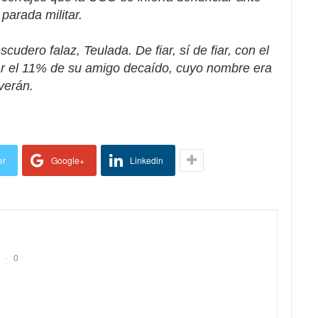
parada militar.
cudero falaz, Teulada. De fiar, sí de fiar, con el
ar el 11% de su amigo decaído, cuyo nombre era
verán.
er
Google+
Linkedin
0