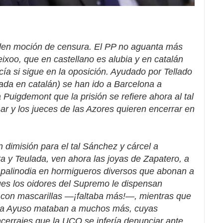
iden moción de censura. El PP no aguanta más
eixoo, que en castellano es alubia y en catalán
cía si sigue en la oposición. Ayudado por Tellado
lada en catalán) se han ido a Barcelona a
 Puigdemont que la prisión se refiere ahora al tal
r y los jueces de las Azores quieren encerrar en
 dimisión para el tal Sánchez y cárcel a
a y Teulada, ven ahora las joyas de Zapatero, a
 palinodia en hormigueros diversos que abonan a
es los oidores del Supremo le dispensan
 con mascarillas —¡faltaba más!—, mientras que
oña Ayuso mataban a muchos más, cuyas
ncerrajes que la UCO se infería denunciar ante