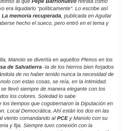
lfonso al que
Pepe
Barrionuevo
retrata como
o era liquidarlo “políticamente”. Lo escribe así
s
La memoria recuperada
, publicada en Aguilar
aberse hecho el sueco, pero entró en el tema y
la, Manolo se divertía en aquellos Plenos en los
a de Salvatierra
-la de los hierros bien forjados
ándola de no haber tenido nunca la necesidad de
nolo con estas cosas, se reía, en la intimidad.
 se llevó siempre de manera elegante con los
dos los colores. Soledad lo sabe
 los tiempos que cogobernaron la Diputación en
. Local Democrática. Ahí están los dos en las
al viento comandando al
PCE
y Manolo con su
eria y fija. Siempre tuvo conexión con la