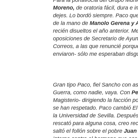
Para la portavocía del Grupo Muni
Moreno,
de oratoria fácil, dura e 
dejes. Lo bordó siempre. Paco que 
de la mano de
Manolo Gerena y 
recién disueltos el año anterior. 
oposiciones de Secretario de Ayun
Correos, a las que renuncié porq
enviaron- sólo me esperaban disgu
Gran tipo Paco, fiel Sancho con a
Guerra, como nadie, vaya. Con
P
Magisterio- dirigiendo la facción p
se han respetado. Paco cambió El 
la Universidad de Sevilla. Despué
rescató para alguna cosa, creo re
saltó el follón sobre el pobre
Juan