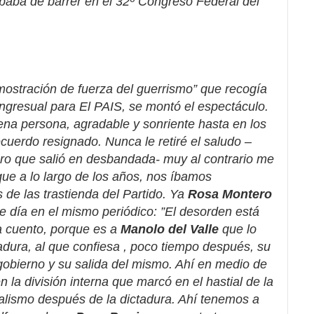
baba de barrer en el 32º Congreso Federal del
ostración de fuerza del guerrismo” que recogía
ngresual para El PAIS, se montó el espectáculo.
ena persona, agradable y sonriente hasta en los
uerdo resignado. Nunca le retiré el saludo –
llero que salió en desbandada- muy al contrario me
 que a lo largo de los años, nos íbamos
 de las trastienda del Partido. Ya
Rosa Montero
ue día en el mismo periódico: ”El desorden está
 a cuento, porque es a
Manolo del Valle
que lo
ura, al que confiesa , poco tiempo después, su
gobierno y su salida del mismo. Ahí en medio de
n la división interna que marcó en el hastial de la
ialismo después de la dictadura. Ahí tenemos a