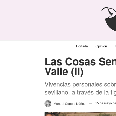
Portada
Opinión
P
Las Cosas Sen
Valle (II)
Vivencias personales sobr
sevillano, a través de la f
15 de mayo d
Manuel Copete Núñez