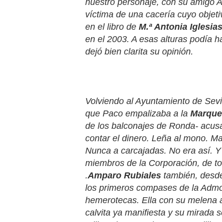
nuestro personaje, con su amigo A
víctima de una cacería cuyo objetiv
en el libro de
M.ª Antonia Iglesia
en el 2003. A esas alturas podía h
dejó bien clarita su opinión.
Volviendo al Ayuntamiento de Sevil
que Paco empalizaba a la
Marques
de los balconajes de Ronda- acus
contar el dinero. Leña al mono. Ma
Nunca a carcajadas. No era así. Y
miembros de la Corporación, de to
.
Amparo
Rubiales
también, desde
los primeros compases de la Admon
hemerotecas. Ella con su melena 
calvita ya manifiesta y su mirada s