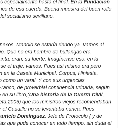
tas especialmente hasta el final. En la
Fundación
rico de esa cuerda. Buena muestra del buen rollo
el socialismo sevillano.
 anexos. Manolo se estaría riendo ya. Vamos al
rio. Que no era hombre de bullangas era
nta, eran, su fuerte. Imagínense eso, en la
se el traje, vamos. Pues así mismo era pero
ón en la Caseta Municipal, Corpus, Hiniesta,
o como un varal. Y con sus urgencias
Franco, de proverbial continencia urinaria, según
 en su libro,(
Una historia de la Guerra Civil
,
eta.2005) que los ministros viejos recomendaban
 el Caudillo no se levantaba nunca. Pues
auricio Domínguez
, Jefe de Protocolo { y de
as que pude conocer en todo tiempo, sin duda el