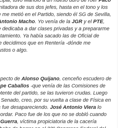
cipal, tuvo Manolo a un hueso duro de roer
Paco
imitadora de sus dos jefes, hasta en el tono y los
me metió en el Partido, siendo él SG de Sevilla,
Antonio Macho
. Yo venía de la
JGR
y el
PTE
,
Me dedicaba a dar clases privadas y a prepararme
tamiento. Ya había sacado las de Oficial de
ue decidimos que en Rentería -dónde me
stos o algo.
specto de
Alonso Quijano
, cenceño escudero de
epe
Caballos
-que venía de las Comisiones de
otente del partido, se las tuvieron crudas. Luego
Senado, creo, por su vuelta a clase de Física en
s fue desapareciendo.
José Antonio Viera
lo
cordar. Paco fue de los que no se dobló cuando
 Guerra
, víctima propiciatoria de la cacería