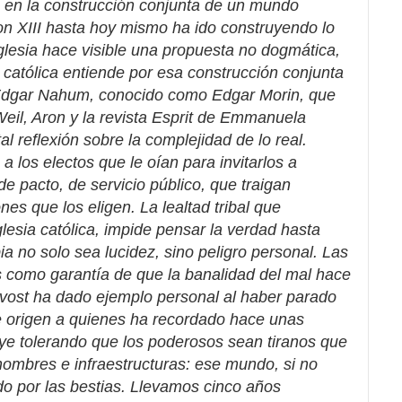
 en la construcción conjunta de un mundo
n XIII hasta hoy mismo ha ido construyendo lo
 Iglesia hace visible una propuesta no dogmática,
d católica entiende por esa construcción conjunta
dgar Nahum, conocido como Edgar Morin, que
eil, Aron y la revista Esprit de Emmanuela
 reflexión sobre la complejidad de lo real.
 los electos que le oían para invitarlos a
de pacto, de servicio público, que traigan
ones que los eligen. La lealtad tribal que
lesia católica, impide pensar la verdad hasta
ia no solo sea lucidez, sino peligro personal. Las
 como garantía de que la banalidad del mal hace
revost ha dado ejemplo personal al haber parado
de origen a quienes ha recordado hace unas
ye tolerando que los poderosos sean tiranos que
hombres e infraestructuras: ese mundo, si no
o por las bestias. Llevamos cinco años