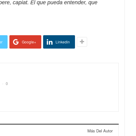
pere, capiat. El que pueda entender, que
er
Google+
Linkedin
0
Más Del Autor