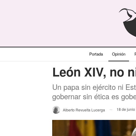
Portada
Opinión
P
León XIV, no ni 
Un papa sin ejército ni E
gobernar sin ética es gob
18 de junio
Alberto Revuelta Lucerga