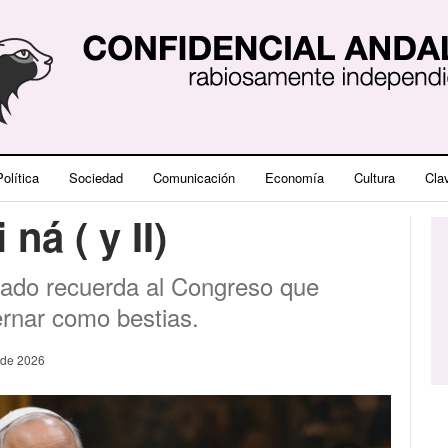
olítica
Sociedad
Comunicación
Economía
Cultura
Cla
ná ( y II)
stado recuerda al Congreso que
ernar como bestias.
 de 2026