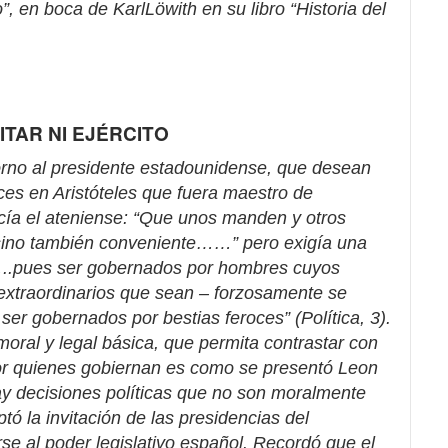
o”, en boca de KarlLöwith en su libro “Historia del
LITAR NI EJÉRCITO
torno al presidente estadounidense, que desean
ces en Aristóteles que fuera maestro de
cía el ateniense: “Que unos manden y otros
sino también conveniente……” pero exigía una
……..pues ser gobernados por hombres cuyos
 extraordinarios que sean – forzosamente se
 ser gobernados por bestias feroces” (Política, 3).
ral y legal básica, que permita contrastar con
 por quienes gobiernan es como se presentó Leon
y decisiones políticas que no son moralmente
tó la invitación de las presidencias del
se al poder legislativo español. Recordó que el