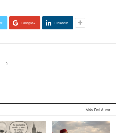
er
Google+
Linkedin
0
Más Del Autor