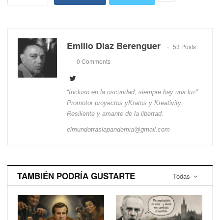
Emilio Diaz Berenguer
53 Posts
0 Comments
“Incluso en la oscuridad, siempre hay una luz”
Promotor proyectos yKratos y Kreativity.
Resiliente y amante de la libertad.
elmundotraslapandemia@gmail.com
TAMBIÉN PODRÍA GUSTARTE
Todas