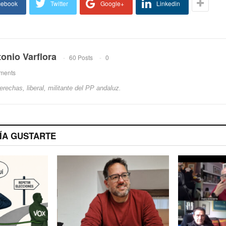
cebook
Twitter
Google+
Linkedin
onio Varflora
60 Posts
0
ments
erechas, liberal, militante del PP andaluz.
ÍA GUSTARTE