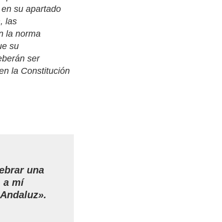
a, en su apartado
, las
n la norma
ue su
eberán ser
en la Constitución
lebrar una
, a mí
 Andaluz».