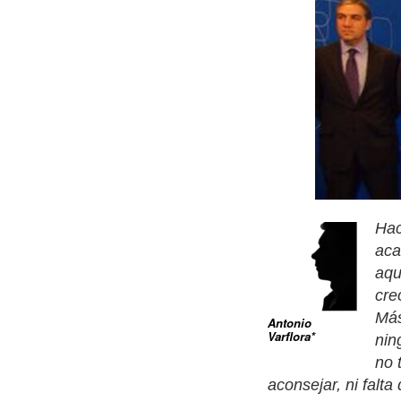
Hac
aca
aqu
cre
Más
Antonio
Varflora*
nin
no 
aconsejar, ni falt