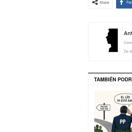
Fa
Share
Ant
Com
De d
TAMBIÉN PODR