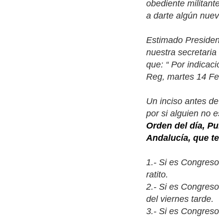
obediente militant
a darte algún nuev
Estimado President
nuestra secretari
que: “
Por indicaci
Reg, martes 14 Feb
Un inciso antes de
por si alguien no 
Orden del día, P
Andalucía, que te
1.- Si es Congreso
ratito.
2.- Si es Congreso
del viernes tarde.
3.- Si es Congreso