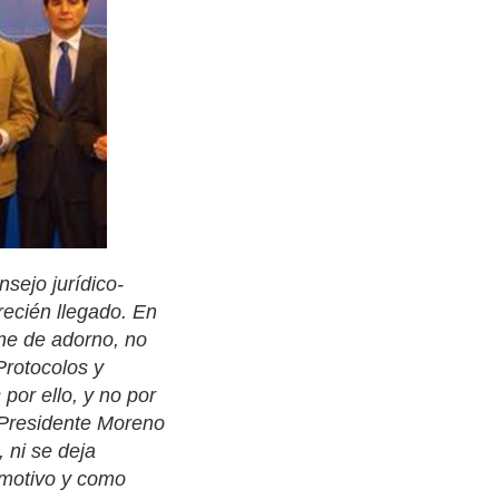
sejo jurídico-
recién llegado. En
ne de adorno, no
Protocolos y
 por ello, y no por
 Presidente Moreno
 ni se deja
e motivo y como