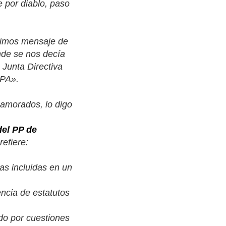
 por diablo, paso
ibimos mensaje de
nde se nos decía
Junta Directiva
PPA»
.
namorados, lo digo
del PP de
refiere:
as incluidas en un
ncia de estatutos
udo por cuestiones