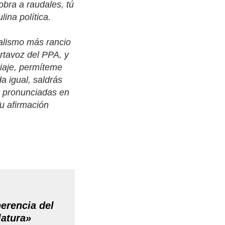
sobra a raudales, tú
lina política.
alismo más rancio
rtavoz del PPA, y
viaje, permíteme
a igual, saldrás
s pronunciadas en
u afirmación
erencia del
latura»