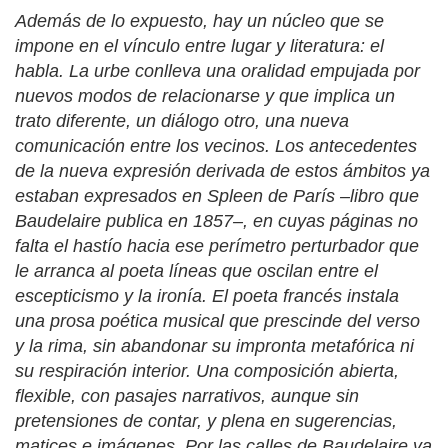
Además de lo expuesto, hay un núcleo que se
impone en el vínculo entre lugar y literatura: el
habla. La urbe conlleva una oralidad empujada por
nuevos modos de relacionarse y que implica un
trato diferente, un diálogo otro, una nueva
comunicación entre los vecinos. Los antecedentes
de la nueva expresión derivada de estos ámbitos ya
estaban expresados en Spleen de París –libro que
Baudelaire publica en 1857–, en cuyas páginas no
falta el hastío hacia ese perímetro perturbador que
le arranca al poeta líneas que oscilan entre el
escepticismo y la ironía. El poeta francés instala
una prosa poética musical que prescinde del verso
y la rima, sin abandonar su impronta metafórica ni
su respiración interior. Una composición abierta,
flexible, con pasajes narrativos, aunque sin
pretensiones de contar, y plena en sugerencias,
matices e imágenes. Por las calles de Baudelaire va