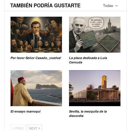
TAMBIÉN PODRÍA GUSTARTE
Todas
Por favor Señor Casado, ¡vuelva!
La placa dedicada a Luis
Cernuda
El ensayo marroquí
Sevilla, la mezquita de la
discordia
PREV
NEXT