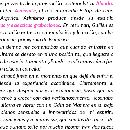
 el proyecto de improvisación contemplativa
Alondra
n libre
Almayate
, el trío intermedia Estufa de Leña
rgárica. Asimismo produce desde su estudio
sas y eclécticas grabaciones
. En resumen, Guillén es
 la unión entre la contemplación y la acción, con las
riencia primigenia de la música.
 un tiempo me comentabas que cuando entraste en
tarra se desató en ti una pasión tal, que llegaste a
ica de este instrumento. ¿Puedes explicarnos cómo fue
u relación con ella?
e atrapó justo en el momento en que dejé de sufrir el
esde la experiencia académica. Ciertamente el
por que despreciara esta experiencia, hasta que un
encé a crecer con ella vertiginosamente. Resonaba
a guitarra es vibrar con un Odín de Madera en tu bajo
planos sensuales e introvertidos de mi espíritu
r canciones y a improvisar, que son las dos raíces de
 que aunque salte por mucho rizoma, hay dos raíces