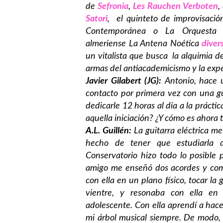
de
Sefronia
,
Les Rauchen Verboten
,
Satori
, el quinteto de improvisació
Contemporánea o La Orquesta A
almeriense La Antena Noética
diver
un vitalista que busca la alquimia de
armas del antiacademicismo y la expe
Javier Gilabert (JG):
Antonio, hace
contacto por primera vez con una gui
dedicarle 12 horas al día a la práct
aquella iniciación? ¿Y cómo es ahora t
A.L. Guillén:
La guitarra eléctrica m
hecho de tener que estudiarla d
Conservatorio hizo todo lo posible 
amigo me enseñó dos acordes y com
con ella en un plano físico, tocar l
vientre, y resonaba con ella en 
adolescente. Con ella aprendí a hace
mi árbol musical siempre. De modo,