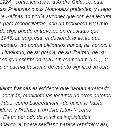
(1924)
comencé a leer a André Gide, del cual
 sus Prétextes o sus Nouveaux prétextes, y luego
ue Salinas no podía suponer que con esa lectura
o para reconciliarme, con un problema vital mío
de algo puede entreverse en el estudio que
y 1946. La sorpresa, el deslumbramiento que
ceaux, no podría olvidarlos nunca; allí conocí a
 juventud, de su gracia, de su libertad, de Su
sos que escribí en 1951 (In memoriam A.G.), al
ctor cuenta bastante de cuánto significó su obra
miento francés es evidente que habían arraigado
, además, mediante las lecturas de otros autores
alidad, como Lautréamont –de quien le había
ldoror
y
Préface a un livre futur-
Y como
. Es un período de muchas inquietudes
bargo, el poeta sevillano parece reprimir y así,