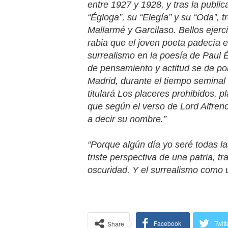
entre 1927 y 1928, y tras la publi
“Égloga”, su “Elegía” y su “Oda”, 
Mallarmé y Garcilaso. Bellos ejerci
rabia que el joven poeta padecía e
surrealismo en la poesía de Paul É
de pensamiento y actitud se da po
Madrid, durante el tiempo seminal d
titulará
Los placeres prohibidos
, p
que según el verso de Lord Alfren
a decir su nombre.”
“Porque algún día yo seré todas l
triste perspectiva de una patria, tr
oscuridad. Y el surrealismo como 
Facebook
Twitt
Share