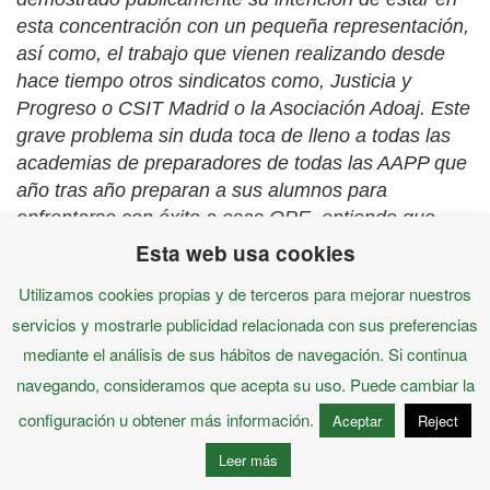
esta concentración con un pequeña representación,
así como, el trabajo que vienen realizando desde
hace tiempo otros sindicatos como, Justicia y
Progreso o CSIT Madrid o la Asociación Adoaj. Este
grave problema sin duda toca de lleno a todas las
academias de preparadores de todas las AAPP que
año tras año preparan a sus alumnos para
enfrentarse con éxito a esas OPE, entiendo que
estas academias o preparadores personales, serán
Esta web usa cookies
conscientes de que sin opositores no hay
Utilizamos cookies propias y de terceros para mejorar nuestros
academias y supongo que compartirán y asistirán a
servicios y mostrarle publicidad relacionada con sus preferencias
esta concentración o harán lo posible por hacerlo.
mediante el análisis de sus hábitos de navegación. Si continua
navegando, consideramos que acepta su uso. Puede cambiar la
configuración u obtener más información.
Aceptar
Reject
Es grave e importante lo que se esta decidiendo, sin
Leer más
Derechos Fundamentales ni Libertades Públicas, no