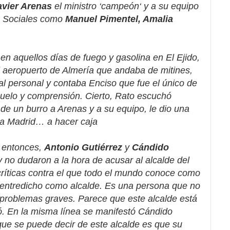
avier Arenas
el ministro ‘
campeón
‘ y a su equipo
s Sociales como
Manuel Pimentel, Amalia
n aquellos días de fuego y gasolina en El Ejido,
 aeropuerto de Almería que andaba de mitines,
l personal y contaba Enciso que fue el único de
suelo y comprensión. Cierto, Rato escuchó
e un burro a Arenas y a su equipo, le dio una
 a Madrid… a hacer caja
e entonces,
Antonio Gutiérrez
y
Cándido
 y no dudaron a la hora de acusar al alcalde del
s críticas contra el que todo el mundo conoce como
 entredicho como alcalde. Es una persona que no
s problemas graves. Parece que este alcalde está
ó. En la misma línea se manifestó Cándido
ue se puede decir de este alcalde es que su