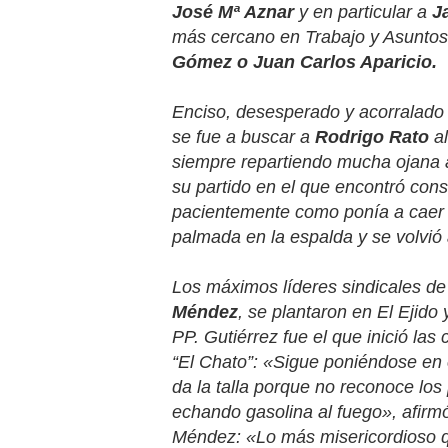
José Mª Aznar
y en particular a
J
más cercano en Trabajo y Asunto
Gómez o Juan Carlos Aparicio.
Enciso, desesperado y acorralado e
se fue a buscar a
Rodrigo Rato
al
siempre repartiendo mucha ojana a
su partido en el que encontró con
pacientemente como ponía a caer d
palmada en la espalda y se volvió
Los máximos líderes sindicales d
Méndez
, se plantaron en El Ejido
PP. Gutiérrez fue el que inició la
“
El Chato
”: «Sigue poniéndose en
da la talla porque no reconoce lo
echando gasolina al fuego», afirm
Méndez: «Lo más misericordioso q