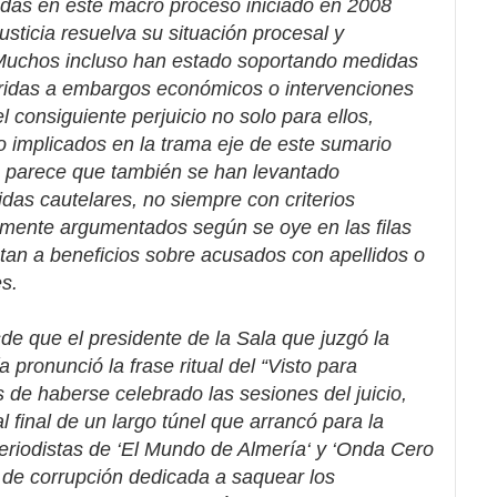
das en este macro proceso iniciado en 2008
sticia resuelva su situación procesal y
Muchos incluso han estado soportando medidas
eridas a embargos económicos o intervenciones
 consiguiente perjuicio no solo para ellos,
o implicados en la trama eje de este sumario
a parece que también se han levantado
as cautelares, no siempre con criterios
emente argumentados según se oye en las filas
ntan a beneficios sobre acusados con apellidos o
s.
de que el presidente de la Sala que juzgó la
pronunció la frase ritual del “Visto para
 de haberse celebrado las sesiones del juicio,
al final de un largo túnel que arrancó para la
riodistas de ‘
El Mundo de Almería
‘ y ‘
Onda Cero
de corrupción dedicada a saquear los