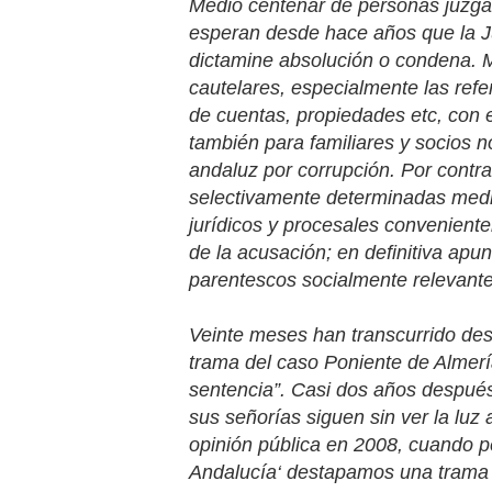
Medio centenar de personas juzga
esperan desde hace años que la Ju
dictamine absolución o condena. 
cautelares, especialmente las ref
de cuentas, propiedades etc, con el
también para familiares y socios n
andaluz por corrupción. Por contr
selectivamente determinadas medid
jurídicos y procesales convenient
de la acusación; en definitiva apu
parentescos socialmente relevante
Veinte meses han transcurrido des
trama del caso Poniente de Almería 
sentencia”. Casi dos años después
sus señorías siguen sin ver la luz 
opinión pública en 2008, cuando pe
Andalucía
‘ destapamos una trama 