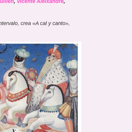
uillén
,
Vicente Aleixandre
,
ntervalo, crea «
A cal y canto»
,