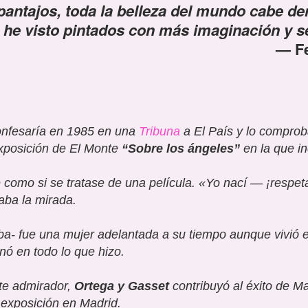
antajos, toda la belleza del mundo cabe den
 he visto pintados con más imaginación y 
F
confesaría en 1985 en una
Tribuna
a El País y lo comprob
exposición de El Monte
“Sobre los ángeles”
en la que in
como si se tratase de una película.
«
Yo nací — ¡
respet
raba la mirada.
 fue una mujer adelantada a su tiempo aunque vivió el 
onó en todo lo que hizo.
te admirador,
Ortega y Gasset
contribuyó al éxito de M
 exposición en Madrid.