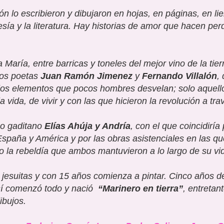
n lo escribieron y dibujaron en hojas, en páginas, en l
poesía y la literatura. Hay historias de amor que hacen p
María, entre barricas y toneles del mejor vino de la tier
los poetas
Juan Ramón Jimenez
y
Fernando Villalón
,
los elementos que pocos hombres desvelan; solo aquell
 vida, de vivir y con las que hicieron la revolución a tra
opo gaditano
Elías Ahúja y Andría
, con el que coincidirí
spaña y América y por las obras asistenciales en las qu
jo la rebeldía que ambos mantuvieron a lo largo de su vi
jesuitas y con 15 años comienza a pintar. Cinco años d
Así comenzó todo y nació
“Marinero en tierra”
, entretan
ibujos.