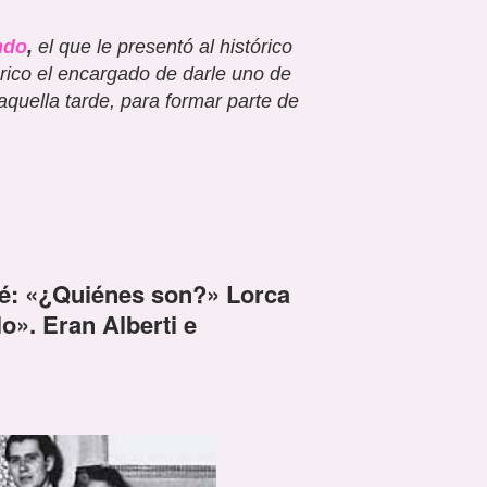
ndo
,
el que le presentó al histórico
rico el encargado de darle uno de
quella tarde, para formar parte de
é: «¿Quié
nes son?
»
Lorca
lo
». Eran Alberti e