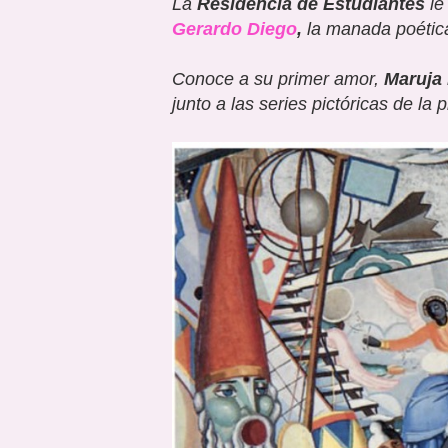
La
Residencia de Estudiantes
le
Gerardo Diego
,
la manada poéti
Conoce a su primer amor,
Maruja 
junto a las series pictó
ricas
de
la p