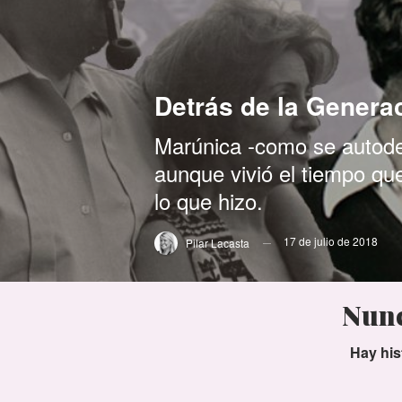
Detrás de la Genera
Marúnica -como se autode
aunque vivió el tiempo que
lo que hizo.
17 de julio de 2018
Pilar Lacasta
Nunc
Hay his