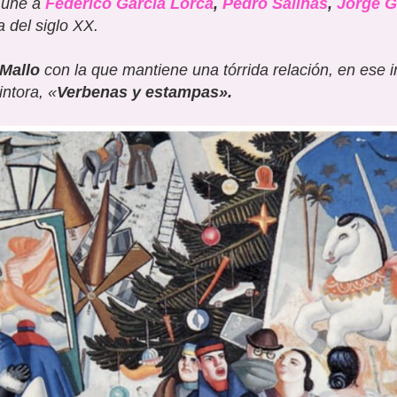
 une a
Federico Garc
ía Lorca
,
Pedro Salinas
,
Jorge G
ca
del siglo XX.
Mallo
con la que mantiene una tórrida relación, en ese i
intora
, «
Verbenas y estampas»
.