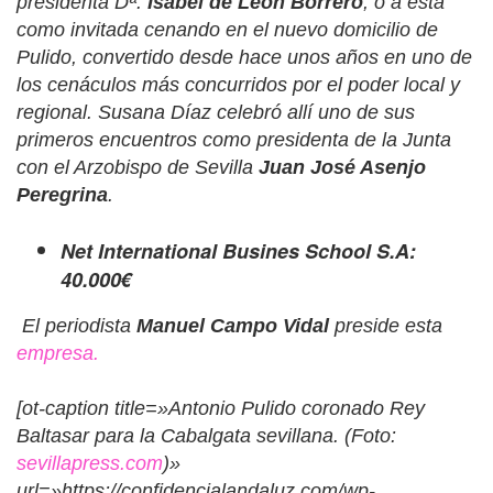
presidenta Dª.
Isabel de León Borrero
, o a esta
como invitada cenando en el nuevo domicilio de
Pulido, convertido desde hace unos años en uno de
los cenáculos más concurridos por el poder local y
regional. Susana Díaz celebró allí uno de sus
primeros encuentros como presidenta de la Junta
con el Arzobispo de Sevilla
Juan José Asenjo
Peregrina
.
Net International Busines School S.A:
40.000€
El periodista
Manuel Campo Vidal
preside esta
empresa.
[ot-caption title=»Antonio
Pulido coronado Rey
Baltasar para la Cabalgata sevillana. (Foto:
sevillapress.com
)
»
url=»https://confidencialandaluz.com/wp-