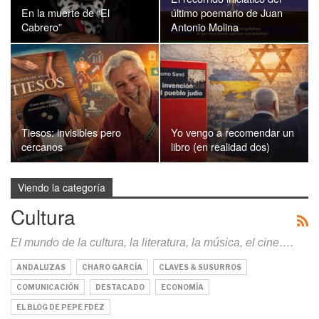
En la muerte de “El
último poemario de Juan
Cabrero”
Antonio Molina
Tiesos: invisibles pero
Yo vengo a recomendar un
cercanos
libro (en realidad dos)
Viendo la categoría
Cultura
El mundo de la cultura, la literatura, la música, el cine….
ANDALUZAS
CHARO GARCÍA
CLAVES & SUSURROS
COMUNICACIÓN
DESTACADO
ECONOMÍA
EL BLOG DE PEPE FDEZ