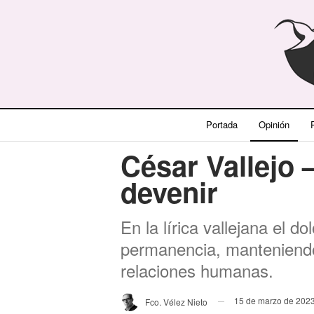
Portada
Opinión
P
César Vallejo –
devenir
En la lírica vallejana el d
permanencia, manteniendo
relaciones humanas.
15 de marzo de 202
Fco. Vélez Nieto